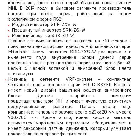
конечно же, фото новых серий бытовых сплит-систем
MHI. В 2019 году в бытовом сегменте производитель
вводит три новые серии, работающие на новом
экологичном фреоне R32:
Модный инвертер SRK-ZXS-W
Продвинутый инвертер SRK-ZS-W
Мощный инвертер SRK-ZR-W
Главное отличие новинок от аналогов на 410 фреоне -
повышенная энергоэффективность. А флагманская серия
Mitsubishi Heavy Industries SRK-ZXS-W расширена и с
нынешнего года внутренние блоки данной серии
поставляются в трех цветовых вариантах: чисто белый,
белый с черной вставкой и внутренний блок цвета
«титаниум»
Новинка в сегменте VRF-систем – компактная
четырехпоточная кассета серии FDTC-KXZE1. Кассета
имеет новый дизайн защитной решетки внутреннего
блока. Дизайн разработан немецким
представительством MHI и имеет ячеистую структуру
воздухозаборной решетки. Панель стала еще
компактнее, теперь ее размер всего 620х620 мм вместо
700х700 мм. Кроме этого, новая кассета выгодно
отличается упрощенным сервисным обслуживанием и
имеет сенсорный датчик движения, который улучшает
показатели по энергоэффективности.