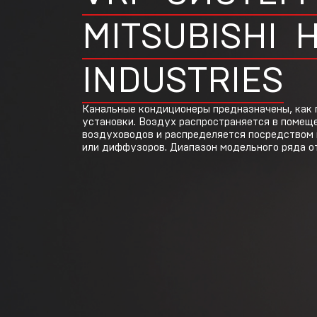
Heavy
Industries
MITSUBISHI
Т
INDUSTRIES
M
Канальные кондиционеры предназначены, как 
установки. Воздух распространяется в помеще
воздуховодов и распределяется посредством
или диффузоров. Диапазон модельного ряда от 
VRF-системы
R32 Mitsubishi
Heavy
Industries
Н