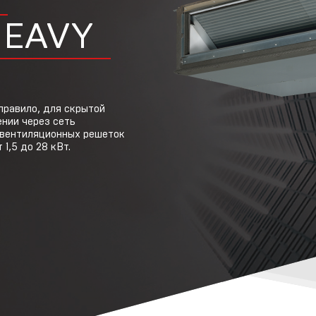
HEAVY
ехнологии
HI
Маркетинговая
поддержка
правило, для скрытой
нии через сеть
 вентиляционных решеток
1,5 до 28 кВт.
овости
Ремонт и сервис