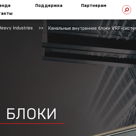
ренде
Поддержка
Партнерам
такты
eavy Industries
Канальные внутренние блоки VRF-систем 
стория
Техническая
омпании
библиотека
HI сегодня
Техническая
поддержка
БЛОКИ