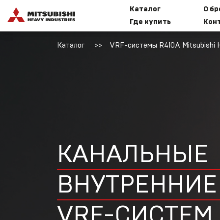
Каталог
О б
Где купить
Кон
Каталог
VRF-системы R410A Mitsubishi H
Бытовые
И
сплит-
к
системы
Mitsubishi
Heavy
Industries
КАНАЛЬНЫЕ
M
ВНУТРЕННИЕ
Мультисплит-
VRF-СИСТЕМ
системы
Mitsubishi