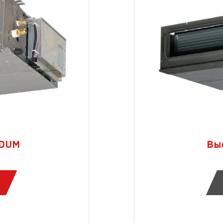
FDUM
Вы