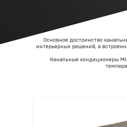
VRF-системы
С
R410A
Mitsubishi
Heavy
Industries
Основное достоинство канальн
интерьерных решений, а встроенн
Канальные кондиционеры MH
темпера