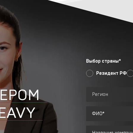
Выбор страны*
Резидент РФ
ЛЕРОМ
Регион
HEAVY
ФИО*
Название компан