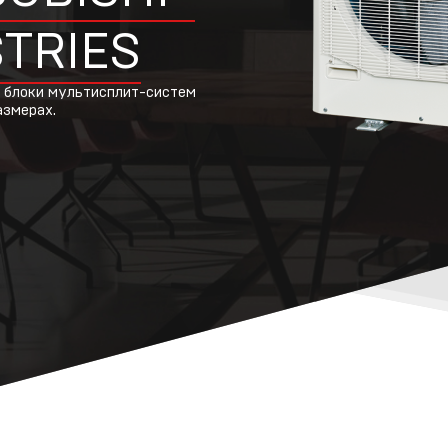
поддержка
TRIES
 блоки мультисплит-систем
азмерах.
овости
Ремонт и сервис
ертификаты
Условия
предоставления
гарантии