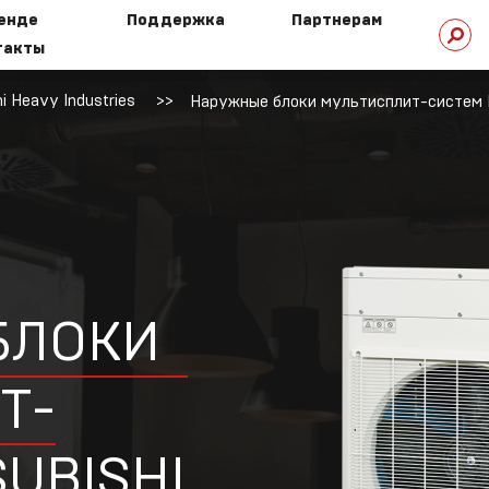
ренде
Поддержка
Партнерам
такты
 Heavy Industries
Наружные блоки мультисплит-систем Mi
стория
Техническая
омпании
библиотека
HI сегодня
Техническая
поддержка
БЛОКИ
Т
-
SUBISHI
ехнологии
HI
Маркетинговая