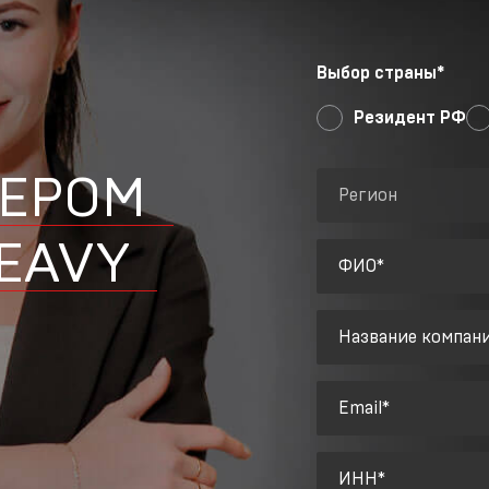
Выбор страны*
Резидент РФ
ЛЕРОМ
Регион
HEAVY
ФИО*
Название компан
Email*
ИНН*