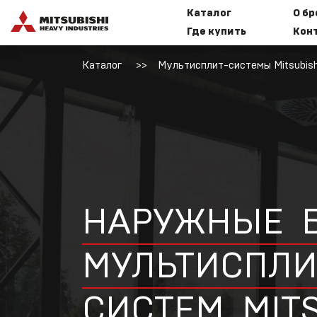
Каталог
О б
Где купить
Кон
Каталог
Мультисплит-системы Mitsubishi
Бытовые
И
сплит-
к
системы
Mitsubishi
Heavy
Industries
M
НАРУЖНЫЕ
Мультисплит-
МУЛЬТИСПЛИ
системы
Mitsubishi
Heavy
Industries
СИСТЕМ
MIT
Т
M