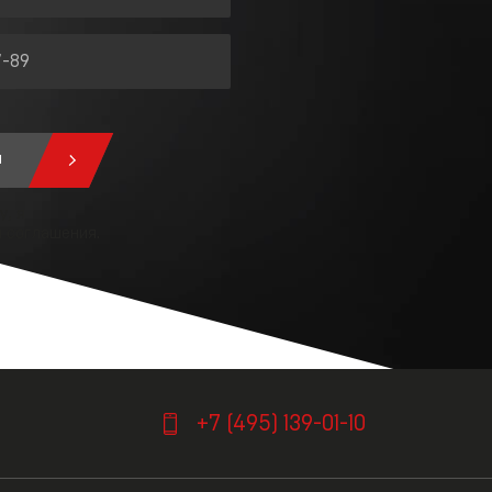
м
у, я
 соглашения.
я
+7 (495) 139-01-10