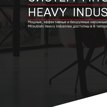
HEAVY
INDUS
Мощные, эффективные и бесшумные наружные
Mitsubishi Heavy Industries доступны в 8 типор
VRF-системы
R32 Mitsubishi
Н
Heavy
Industries
С
VRF-системы
R410A
Mitsubishi
Heavy
Industries