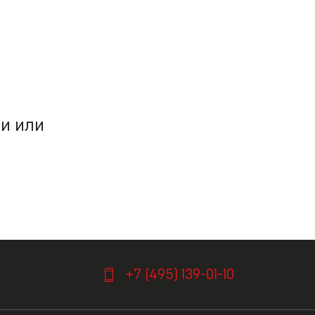
ми или
я
+7 (495) 139-01-10