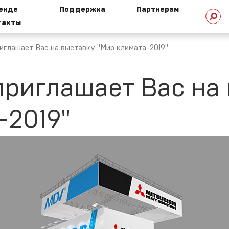
ренде
Поддержка
Партнерам
такты
стория
Техническая
омпании
библиотека
глашает Вас на выставку "Мир климата-2019"
риглашает Вас на
HI сегодня
Техническая
поддержка
-2019"
ехнологии
HI
Маркетинговая
поддержка
овости
Ремонт и сервис
ертификаты
Условия