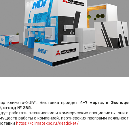
предоставления
гарантии
ир климата-2019". Выставка пройдет
4-7 марта, в Экспоце
, стенд № 2В5.
дут работать технические и коммерческие специалисты, они 
муществ работы с компанией, партнерских программ лояльности
выставки
https://climatexpo.ru/getticket/