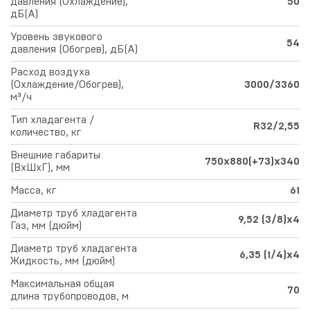
давления (Охлаждение),
50
дБ(А)
Уровень звукового
54
давления (Обогрев), дБ(А)
Расход воздуха
(Охлаждение/Обогрев),
3000/3360
м³/ч
Тип хладагента /
R32/2,55
количество, кг
Внешние габариты
750х880(+73)х340
(ВхШхГ), мм
Масса, кг
61
Диаметр труб хладагента
9,52 (3/8)х4
Газ, мм (дюйм)
Диаметр труб хладагента
6,35 (1/4)х4
Жидкость, мм (дюйм)
Максимальная общая
70
длина трубопроводов, м