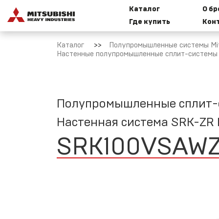
Каталог
О б
Где купить
Кон
Бытовые
И
Каталог
Полупромышленные системы Mits
сплит-
к
Настенные полупромышленные сплит-системы Mi
системы
Mitsubishi
Heavy
Industries
Полупромышленные сплит-си
M
Настенная система SRK-ZR
SRK100VSAW
Мультисплит-
системы
Mitsubishi
Т
Heavy
M
Industries