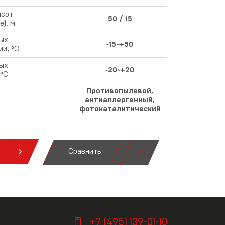
ысот
50 / 15
), м
ых
‑15~+50
и, °С
ых
‑20~+20
 °С
Противопылевой,
антиаллергенный,
фотокаталитический
Сравнить
я
+7 (495) 139-01-10