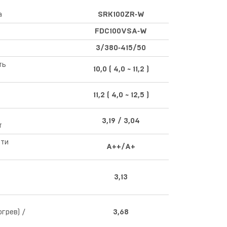
а
SRK100ZR‑W
FDC100VSA‑W
3/380‑415/50
ть
10,0 ( 4,0 ~ 11,2 )
ь
11,2 ( 4,0 ~ 12,5 )
3,19 / 3,04
т
сти
A++/A+
3,13
грев) /
3,68