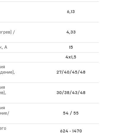
6,13
грев) /
4,33
к, A
15
4x1,5
ния
дение),
27/40/45/48
ния
в),
30/38/43/48
ния
ние/
54 / 55
его
624 ‑ 1470