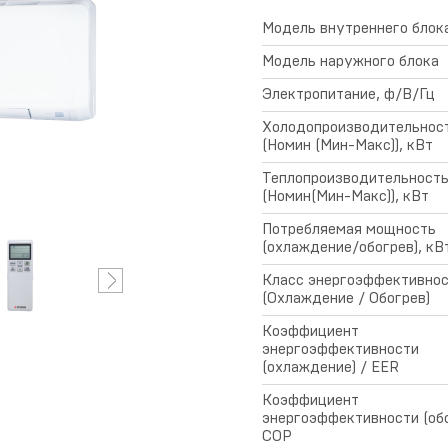
Модель внутреннего блок
овости
Ремонт и сервис
Модель наружного блока
Электропитание, ф/В/Гц
Холодопроизводительнос
(Номин (Мин-Макс)), кВт
ертификаты
Условия
Теплопроизводительност
предоставления
(Номин(Мин-Макс)), кВт
гарантии
Потребляемая мощность
(охлаждение/обогрев), кВ
Класс энергоэффективно
(Охлаждение / Обогрев)
Коэффициент
энергоэффективности
(охлаждение) / EER
Коэффициент
энергоэффективности (обо
COP