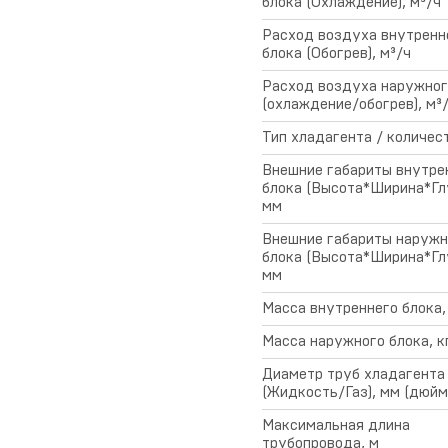
блока (Охлаждение), м³/ч
Расход воздуха внутренн
блока (Обогрев), м³/ч
Расход воздуха наружног
(охлаждение/обогрев), м³
Тип хладагента / количест
Внешние габариты внутре
блока (Высота*Ширина*Глу
мм
Внешние габариты наружн
блока (Высота*Ширина*Глу
мм
Масса внутреннего блока,
Масса наружного блока, к
Диаметр труб хладагента
(Жидкость/Газ), мм (дюйм
Максимальная длина
трубопровода, м