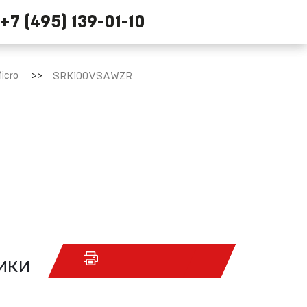
+7 (495) 139-01-10
icro
SRK100VSAWZR
ики