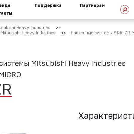
ренде
Поддержка
Партнерам
такты
стория
Техническая
ubishi Heavy Industries
омпании
библиотека
tsubishi Heavy Industries
Настенные системы SRK-ZR M
стемы Mitsubishi Heavy Industries
HI сегодня
Техническая
поддержка
 MICRO
ZR
ехнологии
HI
Маркетинговая
поддержка
Характерист