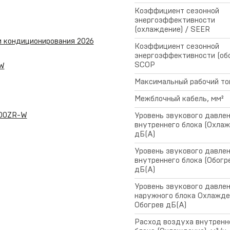
Коэффициент сезонной
энергоэффективности
(охлаждение) / SEER
м кондиционирования 2026
Коэффициент сезонной
энергоэффективности (обо
SCOP
-W
Максимальный рабочий то
Межблочный кабель, мм²
100ZR-W
Уровень звукового давле
внутреннего блока (Охлаж
дБ(А)
Уровень звукового давле
внутреннего блока (Обогре
дБ(А)
Уровень звукового давле
наружного блока Охлажде
Обогрев дБ(А)
Расход воздуха внутренн