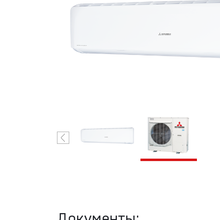
Н
VRF-системы
R32 Mitsubishi
Heavy
Industries
С
VRF-системы
R410A
Mitsubishi
Heavy
Industries
Документы: