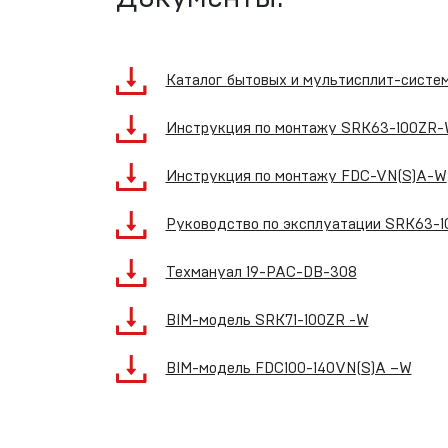
Каталог бытовых и мультисплит-систе
Инструкция по монтажу SRK63-100ZR
Инструкция по монтажу FDC-VN(S)A-W
Руководство по эксплуатации SRK63-
Техмануал 19-PAC-DB-308
BIM-модель SRK71-100ZR -W
BIM-модель FDC100-140VN(S)A –W