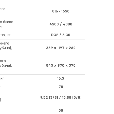
его
816 ‑ 1650
о блока
4500 / 4380
/ч
во, кг
R32 / 3,30
ннего
бина),
339 x 1197 x 262
ого
бина),
845 x 970 x 370
 кг
16,5
г
78
9,52 (3/8) / 15,88 (5/8)
)
50