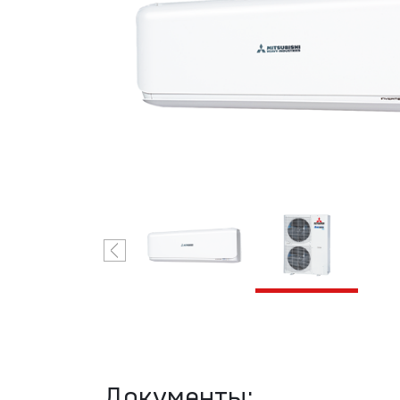
Н
VRF-системы
R32 Mitsubishi
Heavy
Industries
С
VRF-системы
R410A
Mitsubishi
Heavy
Industries
Документы: