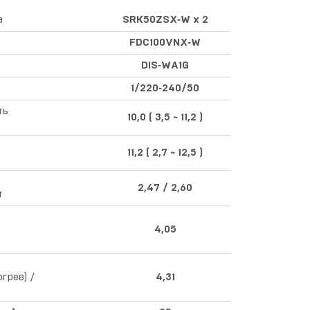
а
SRK50ZSX‑W x 2
FDC100VNX‑W
DIS‑WA1G
1/220‑240/50
ть
10,0 ( 3,5 ~ 11,2 )
ь
11,2 ( 2,7 ~ 12,5 )
2,47 / 2,60
т
4,05
грев) /
4,31