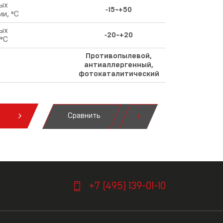
ых
‑15~+50
и, °С
ых
‑20~+20
 °С
Противопылевой,
антиаллергенный,
фотокаталитический
Сравнить
я
+7 (495) 139-01-10