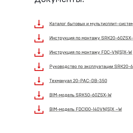
Каталог бытовых и мультисплит-систе
Инструкция по монтажу SRK20-60ZSX
Инструкция по монтажу FDC-VN(S)X-W
Руководство по эксплуатации SRK20-
Техмануал 20-PAC-DB-350
BIM-модель SRK50-60ZSX-W
BIM-модель FDC100-140VN(S)X –W