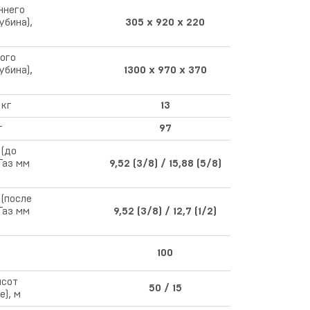
ннего
бина),
305 x 920 x 220
ого
бина),
1300 х 970 х 370
 кг
13
г
97
 (до
Газ мм
9,52 (3/8) / 15,88 (5/8)
(после
Газ мм
9,52 (3/8) / 12,7 (1/2)
100
ысот
50 / 15
), м