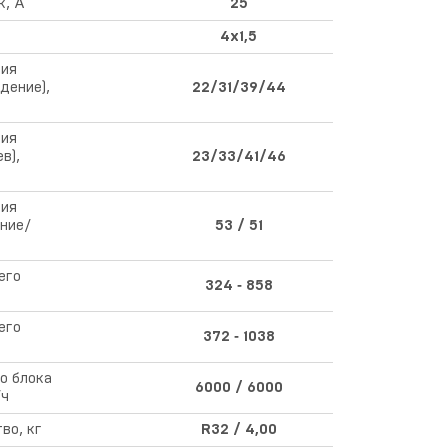
к, A
25
4x1,5
ния
дение),
22/31/39/44
ния
в),
23/33/41/46
ния
ние/
53 / 51
его
324 ‑ 858
его
372 ‑ 1038
о блока
6000 / 6000
/ч
во, кг
R32 / 4,00