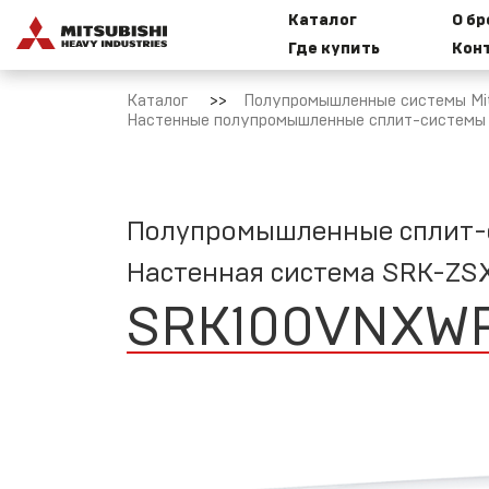
Каталог
О б
Где купить
Кон
Бытовые
И
Каталог
Полупромышленные системы Mits
сплит-
к
Настенные полупромышленные сплит-системы Mi
системы
Mitsubishi
Heavy
Industries
Полупромышленные сплит-си
M
Настенная система SRK-ZS
SRK100VNXW
Мультисплит-
системы
Mitsubishi
Т
Heavy
M
Industries