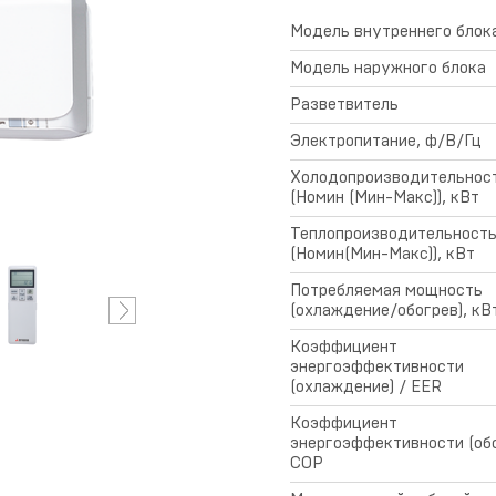
овости
Модель внутреннего блок
Ремонт и сервис
Модель наружного блока
Разветвитель
Электропитание, ф/В/Гц
ертификаты
Условия
Холодопроизводительнос
предоставления
(Номин (Мин-Макс)), кВт
гарантии
Теплопроизводительност
(Номин(Мин-Макс)), кВт
Потребляемая мощность
(охлаждение/обогрев), кВ
Коэффициент
энергоэффективности
(охлаждение) / EER
Коэффициент
энергоэффективности (обо
COP