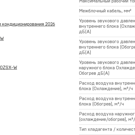
Максимальный рабочий то
Межблочный кабель, мм²
Уровень звукового давле
м кондиционирования 2026
внутреннего блока (Охлаж
дБ(А)
-W
Уровень звукового давле
внутреннего блока (Обогре
дБ(А)
Уровень звукового давле
60ZSX-W
наружного блока Охлажде
Обогрев дБ(А)
Расход воздуха внутренн
блока (Охлаждение), м³/ч
Расход воздуха внутренн
блока (Обогрев), м³/ч
Расход воздуха наружног
(охлаждение/обогрев), м³
Тип хладагента / количест