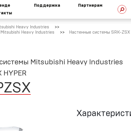
ренде
Поддержка
Партнерам
такты
стория
Техническая
ubishi Heavy Industries
омпании
библиотека
tsubishi Heavy Industries
Настенные системы SRK-ZSX
стемы Mitsubishi Heavy Industries
HI сегодня
Техническая
поддержка
X HYPER
PZSX
ехнологии
HI
Маркетинговая
поддержка
Характерист