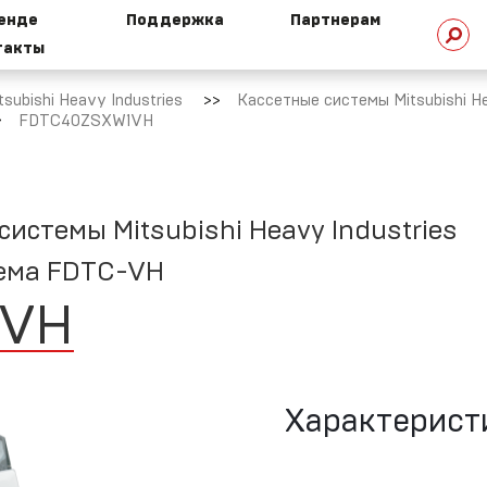
ренде
Поддержка
Партнерам
такты
ubishi Heavy Industries
Кассетные системы Mitsubishi He
стория
Техническая
FDTC40ZSXW1VH
омпании
библиотека
стемы Mitsubishi Heavy Industries
HI сегодня
Техническая
тема FDTC-VH
поддержка
1VH
ехнологии
Характерист
HI
Маркетинговая
поддержка