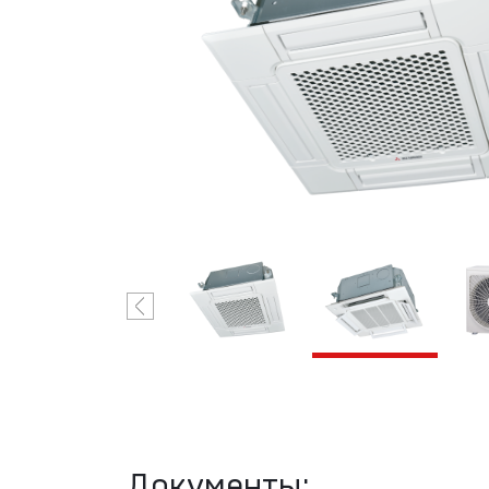
VRF-системы
Н
R32 Mitsubishi
Heavy
Industries
С
VRF-системы
R410A
Mitsubishi
Heavy
Industries
Документы: