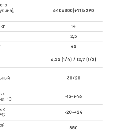
ого
бина),
640х800(+71)х290
 кг
14
2,5
г
45
,
6,35 (1/4) / 12,7 (1/2)
ьный
30/20
ых
‑15~+46
и, °С
ых
‑20~+24
 °С
ой
850