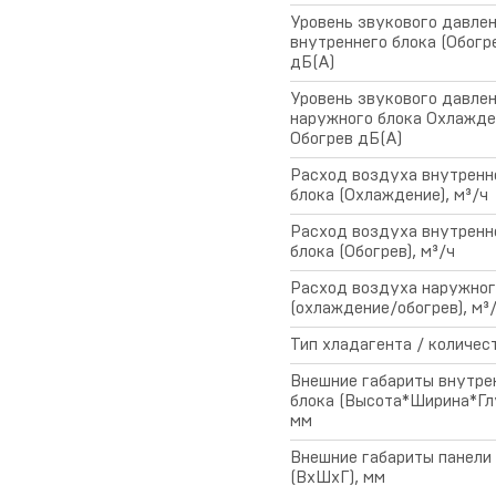
Уровень звукового давле
внутреннего блока (Обогре
дБ(А)
Уровень звукового давле
наружного блока Охлажде
Обогрев дБ(А)
Расход воздуха внутренн
блока (Охлаждение), м³/ч
Расход воздуха внутренн
блока (Обогрев), м³/ч
Расход воздуха наружног
(охлаждение/обогрев), м³
Тип хладагента / количест
Внешние габариты внутре
блока (Высота*Ширина*Глу
мм
Внешние габариты панели
(ВхШхГ), мм