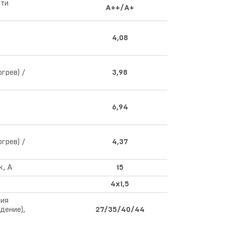
сти
A++/A+
4,08
грев) /
3,98
6,94
грев) /
4,37
к, A
15
4x1,5
ния
дение),
27/35/40/44