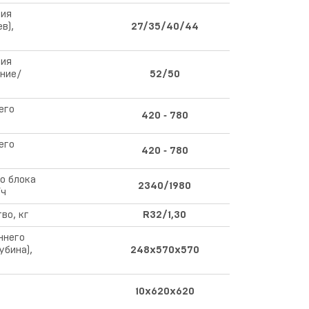
ния
в),
27/35/40/44
ния
ние/
52/50
его
420 ‑ 780
его
420 ‑ 780
о блока
2340/1980
/ч
во, кг
R32/1,30
ннего
бина),
248x570x570
10х620х620