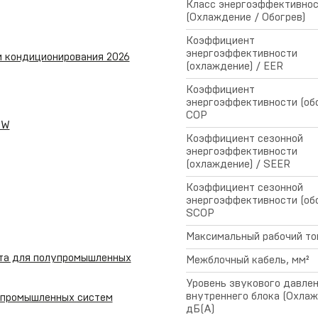
Класс энергоэффективно
(Охлаждение / Обогрев)
Коэффициент
энергоэффективности
м кондиционирования 2026
(охлаждение) / EER
Коэффициент
энергоэффективности (обо
COP
-W
Коэффициент сезонной
энергоэффективности
(охлаждение) / SEER
Коэффициент сезонной
энергоэффективности (обо
SCOP
Максимальный рабочий то
та для полупромышленных
Межблочный кабель, мм²
Уровень звукового давле
внутреннего блока (Охлаж
упромышленных систем
дБ(А)