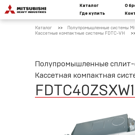
Каталог
О б
Где купить
Кон
Каталог
Полупромышленные системы Mits
Бытовые
И
Кассетные компактные системы FDTC-VH
сплит-
к
системы
Mitsubishi
Heavy
Industries
Полупромышленные сплит-си
M
Кассетная компактная сис
FDTC40ZSXW
Мультисплит-
системы
Mitsubishi
Heavy
Т
Industries
M