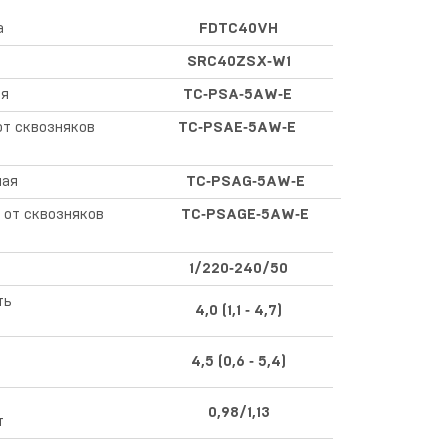
а
FDTC40VH
SRC40ZSX‑W1
ая
TC‑PSA‑5AW‑E
от сквозняков
TC‑PSAE‑5AW‑E
ная
TC‑PSAG‑5AW‑E
 от сквозняков
TC‑PSAGE‑5AW‑E
1/220‑240/50
ть
4,0 (1,1 ‑ 4,7)
ь
4,5 (0,6 ‑ 5,4)
0,98/1,13
т