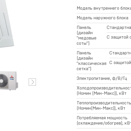
Модель внутреннего блок
Модель наружного блока
овости
Ремонт и сервис
Панель
Стандартн
(дизайн
С защитой 
"медовые
соты")
Панель
Стандарт
ертификаты
(дизайн
Условия
С защитой
"классическая
предоставления
сетка")
гарантии
Электропитание, ф/В/Гц
Холодопроизводительнос
(Номин (Мин-Макс)), кВт
Теплопроизводительност
(Номин(Мин-Макс)), кВт
Потребляемая мощность
(охлаждение/обогрев), кВ