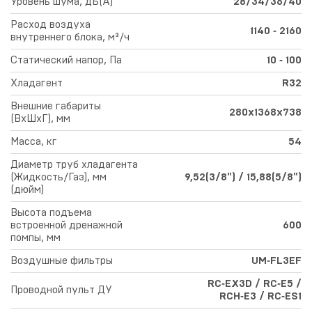
Уровень шума, дБ(А)
28/34/36/40
Расход воздуха
1140 ‑ 2160
внутреннего блока, м³/ч
Статический напор, Па
10 ‑ 100
Хладагент
R32
Внешние габариты
280х1368х738
(ВхШхГ), мм
Масса, кг
54
Диаметр труб хладагента
(Жидкость/Газ), мм
9,52(3/8") / 15,88(5/8")
(дюйм)
Высота подъема
встроенной дренажной
600
помпы, мм
Воздушные фильтры
UM‑FL3EF
RC‑EX3D / RC‑E5 /
Проводной пульт ДУ
RCH‑E3 / RC‑ES1