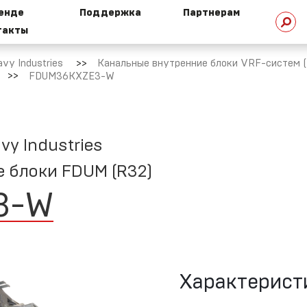
ренде
Поддержка
Партнерам
такты
стория
Техническая
омпании
библиотека
vy Industries
Канальные внутренние блоки VRF-систем (R3
FDUM36KXZE3-W
HI сегодня
Техническая
поддержка
vy Industries
 блоки FDUM (R32)
ехнологии
HI
Маркетинговая
3
-
W
поддержка
овости
Ремонт и сервис
Характерист
ертификаты
Условия