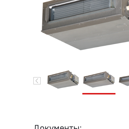
VRF-системы
R410A
Mitsubishi
Heavy
Industries
Документы: