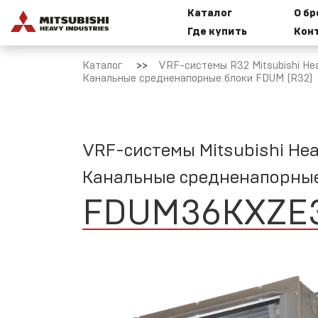
Каталог
О б
Где купить
Кон
Бытовые
И
сплит-
к
Каталог
VRF-системы R32 Mitsubishi Hea
системы
Канальные средненапорные блоки FDUM (R32)
Mitsubishi
Heavy
Industries
M
VRF-системы Mitsubishi Hea
Мультисплит-
Канальные средненапорные
Т
системы
M
Mitsubishi
FDUM36KXZE
Heavy
Industries
Н
VRF-системы
R32 Mitsubishi
С
Heavy
Industries