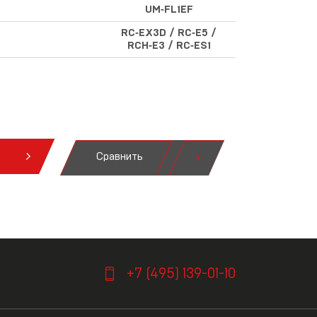
UM‑FL1EF
RC‑EX3D / RC‑E5 /
RCH‑E3 / RC‑ES1
Сравнить
я
+7 (495) 139-01-10