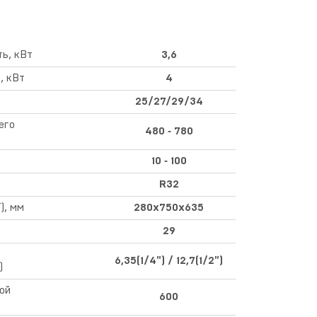
ь, кВт
3,6
, кВт
4
25/27/29/34
его
480 ‑ 780
10 ‑ 100
R32
), мм
280х750х635
29
6,35(1/4") / 12,7(1/2")
)
ой
600