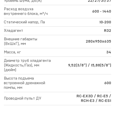
Уровень шума, дБ(А)
22/27/31/37
Расход воздуха
600 ‑ 1440
внутреннего блока, м³/ч
Статический напор, Па
10‑200
Хладагент
R32
Внешние габариты
280х950х635
(ВхШхГ), мм
Масса, кг
34
Диаметр труб хладагента
(Жидкость/Газ), мм
9,52(3/8") / 15,88(5/8")
(дюйм)
Высота подъема
встроенной дренажной
600
помпы, мм
RC‑EX3D / RC‑E5 /
Проводной пульт ДУ
RCH‑E3 / RC‑ES1