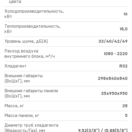
цвета
Холодопроизводительность,
16
кВт
Теплопроизводительность,
18,0
кВт
Уровень шума, дБ(А)
33/40/42/49
Расход воздуха
1080 ‑ 2220
внутреннего блока, м³/ч
Хладагент
R32
Внешние габариты
298х840х840
(ВхШхГ), мм
Внешние габариты панели
35х950х950
(ВхШхГ), мм
Масса, кг
28
Масса панели, кг
5
Диаметр труб хладагента
(Жидкость/Газ), мм
9,52(3/8") / 15,88(5/8")