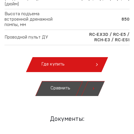
(дюйм)
Высота подъема
встроенной дренажной
850
помпы, мм
RC‑EX3D / RC‑E5 /
Проводной пульт ДУ
RCH‑E3 / RC‑ES1
Где купить
Сравнить
Документы: