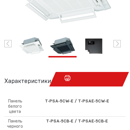
Характеристики
Панель
T‑PSA‑5CW‑E / T‑PSAE‑5CW‑E
белого
цвета
Панель
T‑PSA‑5CB‑E / T‑PSAE‑5CB‑E
черного