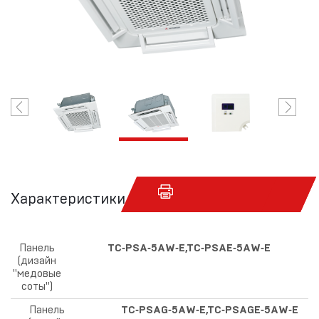
Характеристики
Панель
TC‑PSA‑5AW‑E,TC‑PSAE‑5AW‑E
(дизайн
"медовые
соты")
Панель
TC‑PSAG‑5AW‑E,TC‑PSAGE‑5AW‑E