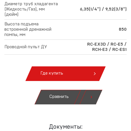
Диаметр труб хладагента
(Жидкость/Газ), мм
6,35(1/4") / 9,52(3/8")
(дюйм)
Высота подъема
встроенной дренажной
850
помпы, мм
RC‑EX3D / RC‑E5 /
Проводной пульт ДУ
RCH‑E3 / RC‑ES1
Где купить
Сравнить
Документы: