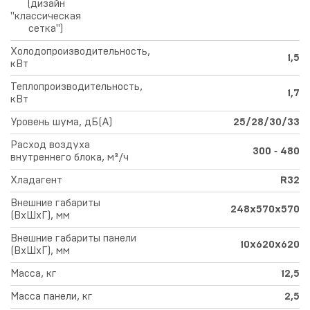
(дизайн
"классическая
сетка")
Холодопроизводительность,
1,5
кВт
Теплопроизводительность,
1,7
кВт
Уровень шума, дБ(А)
25/28/30/33
Расход воздуха
300 ‑ 480
внутреннего блока, м³/ч
Хладагент
R32
Внешние габариты
248х570х570
(ВхШхГ), мм
Внешние габариты панели
10х620х620
(ВхШхГ), мм
Масса, кг
12,5
Масса панели, кг
2,5