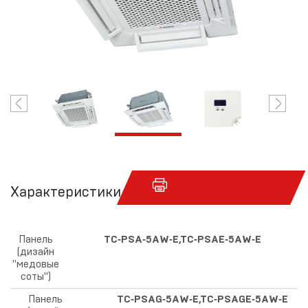
Характеристики
Панель
TC‑PSA‑5AW‑E,TC‑PSAE‑5AW‑E
(дизайн
"медовые
соты")
Панель
TC‑PSAG‑5AW‑E,TC‑PSAGE‑5AW‑E