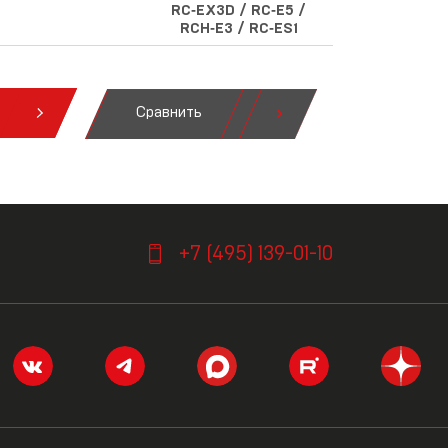
RC‑EX3D / RC‑E5 /
RCH‑E3 / RC‑ES1
Сравнить
я
+7 (495) 139-01-10