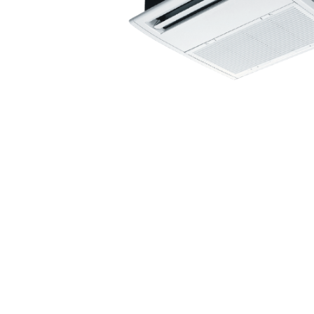
VRF-системы
R410A
Mitsubishi
Heavy
Industries