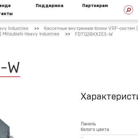
ренде
Поддержка
Партнерам
такты
стория
Техническая
омпании
библиотека
vy Industries
Кассетные внутренние блоки VRF-систем (R3
Mitsubishi Heavy Industries
FDTQ28KXZE3-W
HI сегодня
Техническая
поддержка
3
-
W
ехнологии
HI
Маркетинговая
поддержка
Характерист
овости
Ремонт и сервис
ертификаты
Панель
Условия
белого цвета
предоставления