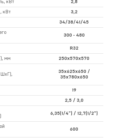
ь, кВт
2,8
, кВт
3,2
34/38/41/45
его
300 ‑ 480
R32
), мм
250х570х570
35х625х650 /
хШхГ),
35х780х650
19
2,5 / 3,0
6,35(1/4") / 12,7(1/2")
)
ой
600