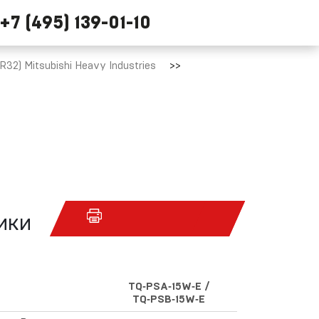
+7 (495) 139-01-10
2) Mitsubishi Heavy Industries
ики
TQ‑PSA‑15W‑E /
TQ‑PSB‑15W‑E