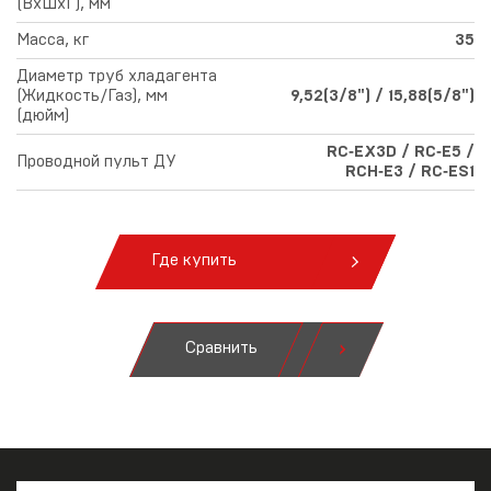
(ВхШхГ), мм
Масса, кг
35
Диаметр труб хладагента
(Жидкость/Газ), мм
9,52(3/8") / 15,88(5/8")
(дюйм)
RC‑EX3D / RC‑E5 /
Проводной пульт ДУ
RCH‑E3 / RC‑ES1
Где купить
Сравнить