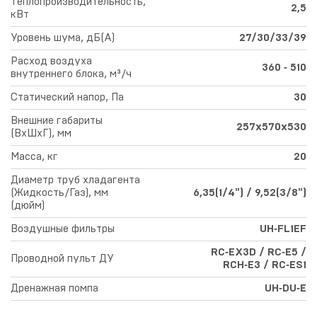
Теплопроизводительность,
2,5
кВт
Уровень шума, дБ(А)
27/30/33/39
Расход воздуха
360 ‑ 510
внутреннего блока, м³/ч
Статический напор, Па
30
Внешние габариты
257х570х530
(ВхШхГ), мм
Масса, кг
20
Диаметр труб хладагента
(Жидкость/Газ), мм
6,35(1/4") / 9,52(3/8")
(дюйм)
Воздушные фильтры
UH‑FL1EF
RC‑EX3D / RC‑E5 /
Проводной пульт ДУ
RCH‑E3 / RC‑ES1
Дренажная помпа
UH‑DU‑E