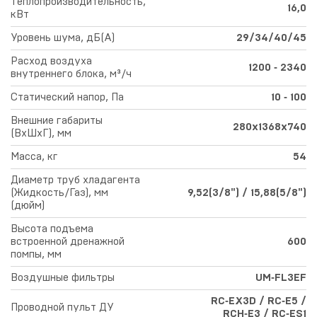
Теплопроизводительность,
16,0
кВт
Уровень шума, дБ(А)
29/34/40/45
Расход воздуха
1200 ‑ 2340
внутреннего блока, м³/ч
Статический напор, Па
10 ‑ 100
Внешние габариты
280х1368х740
(ВхШхГ), мм
Масса, кг
54
Диаметр труб хладагента
(Жидкость/Газ), мм
9,52(3/8") / 15,88(5/8")
(дюйм)
Высота подъема
встроенной дренажной
600
помпы, мм
Воздушные фильтры
UM‑FL3EF
RC‑EX3D / RC‑E5 /
Проводной пульт ДУ
RCH‑E3 / RC‑ES1