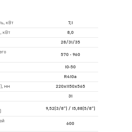
ь, кВт
7,1
, кВт
8,0
28/31/35
его
570 ‑ 960
10‑50
R410а
), мм
220х1150х565
31
9,52(3/8") / 15,88(5/8")
)
ой
600