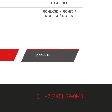
UT‑FL3EF
RC‑EX3D / RC‑E5 /
RCH‑E3 / RC‑ES1
Сравнить
я
+7 (495) 139-01-10