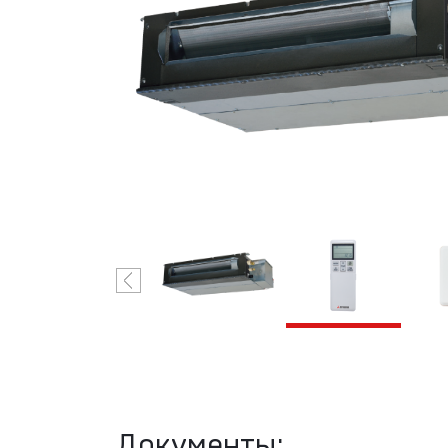
VRF-системы
R410A
Mitsubishi
Heavy
Industries
Документы: