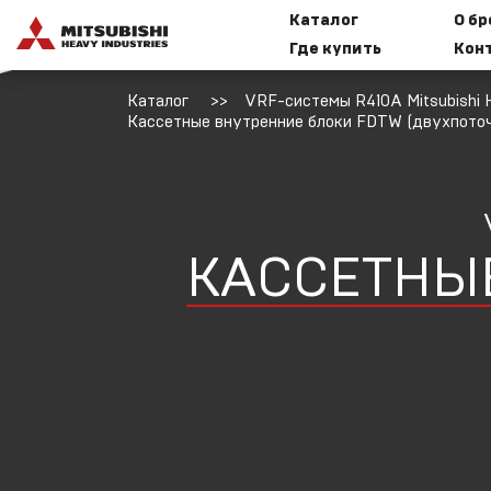
Каталог
О б
Где купить
Кон
Бытовые
И
Каталог
VRF-системы R410A Mitsubishi H
сплит-
к
Кассетные внутренние блоки FDTW (двухпото
системы
Mitsubishi
Heavy
Industries
M
КАССЕТНЫ
Мультисплит-
системы
Mitsubishi
Т
Heavy
M
Industries