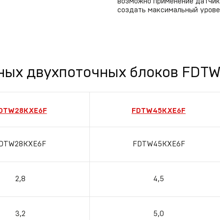
возможно применение датчика
создать максимальный урове
ных двухпоточных блоков FDT
DTW28KXE6F
FDTW45KXE6F
DTW28KXE6F
FDTW45KXE6F
2,8
4,5
3,2
5,0