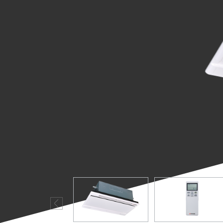
Н
VRF-системы
R32 Mitsubishi
Heavy
Industries
С
VRF-системы
R410A
Mitsubishi
Heavy
Industries