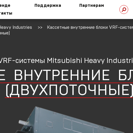
ренде
Поддержка
Партнерам
такты
стория
Техническая
eavy Industries
Кассетные внутренние блоки VRF-систем 
омпании
библиотека
чные)
VRF-системы Mitsubishi Heavy Industr
HI сегодня
Техническая
Е
ВНУТРЕННИЕ
Б
поддержка
(ДВУХПОТОЧНЫЕ
ехнологии
HI
Маркетинговая
поддержка