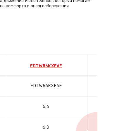
 движения Motion Sensor, который помогает
нь комфорта и энергосбережения.
W
FDTW56KXE6F
FDTW71
FDTW56KXE6F
FDTW71
5,6
7,1
6,3
8,