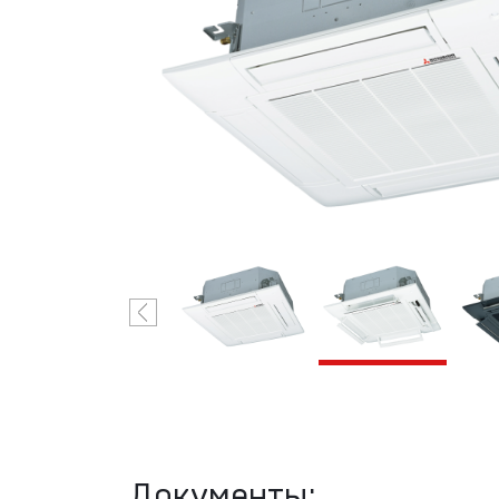
VRF-системы
R410A
Mitsubishi
Heavy
Industries
Документы: