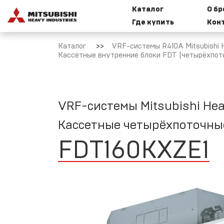
Каталог
О б
Где купить
Кон
Бытовые
И
сплит-
к
Каталог
VRF-системы R410A Mitsubishi H
системы
Кассетные внутренние блоки FDT (четырёхпот
Mitsubishi
Heavy
Industries
M
VRF-системы Mitsubishi Hea
Мультисплит-
Кассетные четырёхпоточны
Т
системы
M
Mitsubishi
FDT160KXZE1
Heavy
Industries
Н
VRF-системы
R32 Mitsubishi
С
Heavy
Industries