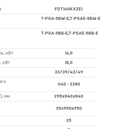
а
FDT160KXZE1
T‑PSA‑5BW‑E,T‑PSAE‑5BW‑E
T‑PSA‑5BB‑E,T‑PSAE‑5BB‑E
ь, кВт
16,0
, кВт
18,0
33/39/42/49
его
1140 ‑ 2280
), мм
298х840х840
35х950х950
25