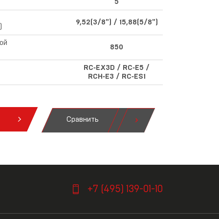
5
9,52(3/8") / 15,88(5/8")
)
ой
850
RC‑EX3D / RC‑E5 /
RCH‑E3 / RC‑ES1
Сравнить
я
+7 (495) 139-01-10