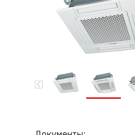
Industries
VRF-системы
R410A
Mitsubishi
Heavy
Industries
Документы: