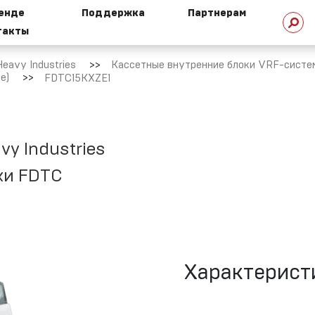
ренде
Поддержка
Партнерам
такты
стория
Техническая
омпании
библиотека
eavy Industries
Кассетные внутренние блоки VRF-систем 
е)
FDTC15KXZE1
HI сегодня
Техническая
поддержка
vy Industries
ки FDTC
ехнологии
HI
Маркетинговая
поддержка
овости
Ремонт и сервис
Характерист
ертификаты