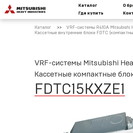
Каталог
О б
Где купить
Кон
Бытовые
И
сплит-
к
Каталог
VRF-системы R410A Mitsubishi H
системы
Кассетные внутренние блоки FDTC (компактны
Mitsubishi
Heavy
Industries
M
VRF-системы Mitsubishi Hea
Мультисплит-
Кассетные компактные бло
Т
системы
M
Mitsubishi
FDTC15KXZE1
Heavy
Industries
Н
VRF-системы
R32 Mitsubishi
Heavy
С