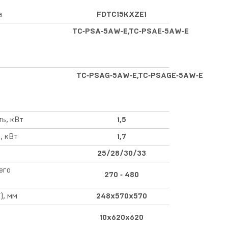
а
FDTC15KXZE1
TC‑PSA‑5AW‑E,TC‑PSAE‑5AW‑E
TC‑PSAG‑5AW‑E,TC‑PSAGE‑5AW‑E
ь, кВт
1,5
, кВт
1,7
25/28/30/33
его
270 ‑ 480
), мм
248х570х570
10х620х620