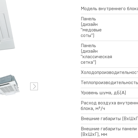
Условия
предоставления
Модель внутреннего блок
гарантии
Панель
(дизайн
"медовые
соты")
Панель
(дизайн
"классическая
сетка")
Холодопроизводительност
Теплопроизводительность
Уровень шума, дБ(А)
Расход воздуха внутренн
блока, м³/ч
Внешние габариты (ВхШхГ
Внешние габариты панели
(ВхШхГ), мм