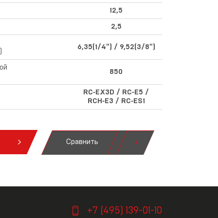
12,5
2,5
6,35(1/4") / 9,52(3/8")
)
ой
850
RC‑EX3D / RC‑E5 /
RCH‑E3 / RC‑ES1
Сравнить
я
+7 (495) 139-01-10