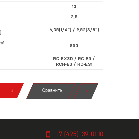
13
2,5
6,35(1/4") / 9,52(3/8")
)
ой
850
RC‑EX3D / RC‑E5 /
RCH‑E3 / RC‑ES1
Сравнить
я
+7 (495) 139-01-10