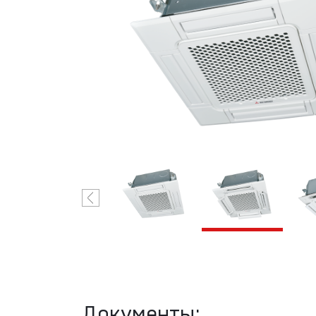
Industries
VRF-системы
R410A
Mitsubishi
Heavy
Industries
Документы: