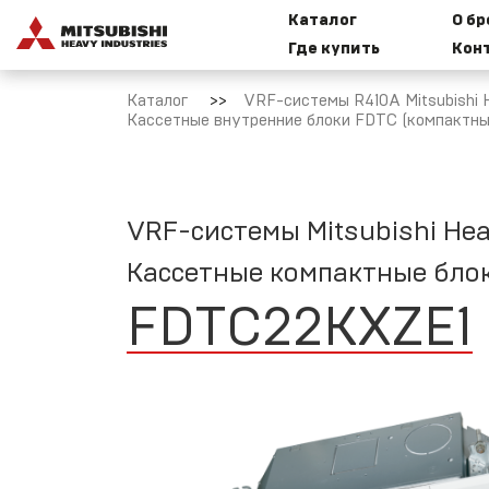
Каталог
О б
Где купить
Кон
Бытовые
И
сплит-
к
Каталог
VRF-системы R410A Mitsubishi H
системы
Кассетные внутренние блоки FDTC (компактны
Mitsubishi
Heavy
Industries
M
VRF-системы Mitsubishi Hea
Мультисплит-
Кассетные компактные бло
Т
системы
M
Mitsubishi
FDTC22KXZE1
Heavy
Industries
Н
VRF-системы
R32 Mitsubishi
Heavy
С