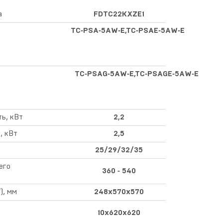
а
FDTC22KXZE1
TC‑PSA‑5AW‑E,TC‑PSAE‑5AW‑E
TC‑PSAG‑5AW‑E,TC‑PSAGE‑5AW‑E
ь, кВт
2,2
, кВт
2,5
25/29/32/35
его
360 ‑ 540
), мм
248х570х570
10х620х620