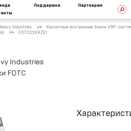
ренде
Поддержка
Партнерам
такты
стория
Техническая
омпании
библиотека
eavy Industries
Кассетные внутренние блоки VRF-систем 
е)
FDTC22KXZE1
HI сегодня
Техническая
поддержка
vy Industries
ки FDTC
ехнологии
HI
Маркетинговая
поддержка
овости
Ремонт и сервис
Характерист
ертификаты