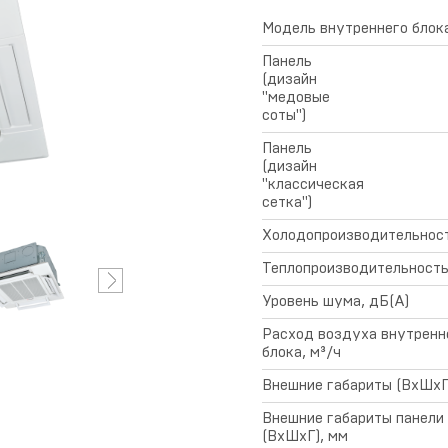
Условия
предоставления
Модель внутреннего блок
гарантии
Панель
(дизайн
"медовые
соты")
Панель
(дизайн
"классическая
сетка")
Холодопроизводительност
Теплопроизводительность
Уровень шума, дБ(А)
Расход воздуха внутренн
блока, м³/ч
Внешние габариты (ВхШхГ
Внешние габариты панели
(ВхШхГ), мм