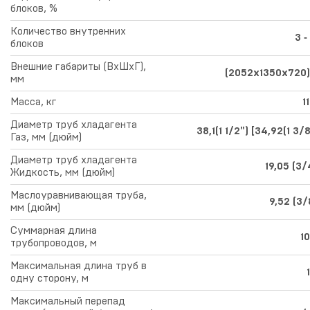
блоков, %
Количество внутренних
3 ‑
блоков
Внешние габариты (ВхШхГ),
(2052х1350х720
мм
Масса, кг
1
Диаметр труб хладагента
38,1(1 1/2") [34,92(1 3/8
Газ, мм (дюйм)
Диаметр труб хладагента
19,05 (3/
Жидкость, мм (дюйм)
Маслоуравнивающая труба,
9,52 (3/
мм (дюйм)
Суммарная длина
1
трубопроводов, м
Максимальная длина труб в
одну сторону, м
Максимальный перепад