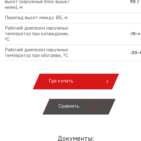
высот (наружный блок выше/
90 /
ниже), м
Перепад высот между ВБ, м
Рабочий диапазон наружных
температур при охлаждении,
‑15~
°С
Рабочий диапазон наружных
‑20~
температур при обогреве, °С
Где купить
Сравнить
Документы: