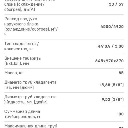
блока (охлаждение/
53 / 57
обогрев), дБ(А)
Расход воздуха
наружного блока
4500/4920
(охлаждение/обогрев), м³/
ч
Тип хладагента /
R410A / 5,00
количество, кг
Внешние габариты
845х970х370
(ВхШхГ), мм
Масса, кг
85
Диаметр труб хладагента
15,88 (5/8")
Газ, мм (дюйм)
Диаметр труб хладагента
9,52 (3/8")
Жидкость, мм (дюйм)
Суммарная длина
100
трубопроводов, м
Максимальная длина труб