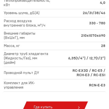
Теплопроизводительность,
4,0
кВт
Уровень шума, дБ(А)
26/31/38/46
Расход воздуха
330 ‑ 780
внутреннего блока, м³/ч
Внешние габариты
210х1070х690
(ВхШхГ), мм
Масса, кг
28
Диаметр труб хладагента
(Жидкость/Газ), мм
6,35(1/4") / 12,7(1/2")
(дюйм)
RC‑EX3D / RC‑E5 /
Проводной пульт ДУ
RCH‑E3 / RC‑ES1
Комплект для ИК-
RCN‑E‑E3
управления
Где купить