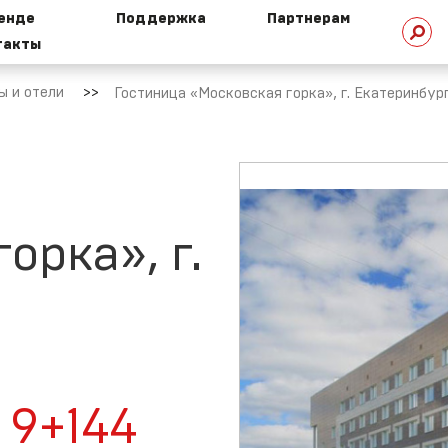
ренде
Поддержка
Партнерам
такты
стория
Техническая
ы и отели
Гостиница «Московская горка», г. Екатеринбур
омпании
библиотека
HI сегодня
Техническая
поддержка
орка», г.
ехнологии
HI
Маркетинговая
поддержка
овости
9+144
Ремонт и сервис