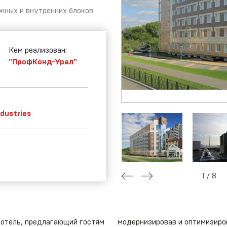
жных и внутренних блоков
ертификаты
Условия
предоставления
гарантии
Кем реализован:
"ПрофКонд-Урал"
dustries
1
/
8
-отель, предлагающий гостям
модернизировав и оптимизиров