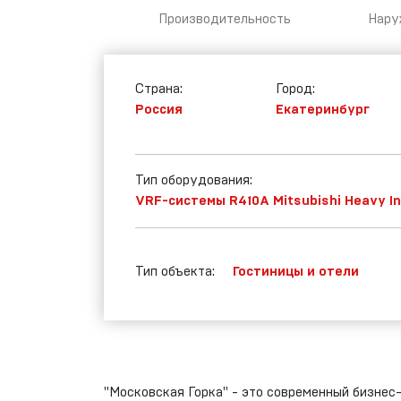
Heavy
Производительность
Нару
Industries
С
Страна:
Город:
Россия
Екатеринбург
VRF-системы
R410A
Mitsubishi
Heavy
Industries
Тип оборудования:
VRF-системы R410A Mitsubishi Heavy In
Тип объекта:
Гостиницы и отели
"Московская Горка" - это современный бизнес