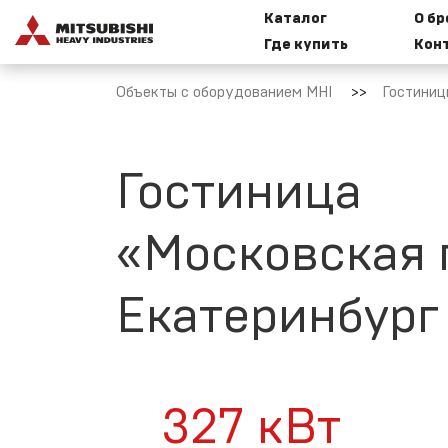
Каталог
О б
Где купить
Кон
Бытовые
И
Объекты с оборудованием MHI
Гостиниц
сплит-
к
системы
Mitsubishi
Heavy
Industries
Гостиница
M
«Московская г
Мультисплит-
системы
Т
Mitsubishi
Екатеринбург
M
Heavy
Industries
Н
327
кВт
VRF-системы
R32 Mitsubishi