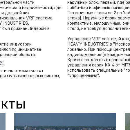
ентральной части
наружный блок, первый, где р
ммерческой недвижимости, где
лобби-бар и офисные помещени
й и дальнейших
Гостиничные этажи со 2 по 7 
тизональная VRF система
этажа). Наружные блоки разме
Y INDUSTRIES.
компактные, малошумные, они
" был признан Лидером в
отеля, не требуя дополнитель
Управление VRF системой кон
ятие индустрии
HEAVY INDUSTRIES в "Московс
дился по инициативе
локально. При помощи централ
дловской области.
индивидуальное (в каждом но
Кроме стандартных проводных
:
управления серия КХ 4 от MI
использовать специальные "г
стично отказаться от
"упрощенными".
для мультизональных систем,
екты