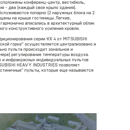
асположены конференц-центр, вестибюль,
я - два (каждый свое крыло здания).
обслуживаются попарно (2 наружных блока на 2
щены на крыше гостиницы. Легкие,
 гармонично вписались в архитектурный облик
ного конструктивного усиления кровли.
диционирования серии КХ 4 от MITSUBISHI
кой горке" осуществляется централизовано и
ьно пульта происходит зональное и
мере) регулирование температуры воздуха.
 и инфракрасных индивидуальных пультов
TSUBISHI HEAVY INDUSTRIES позволяет
остиничные" пульты, которые еще называются